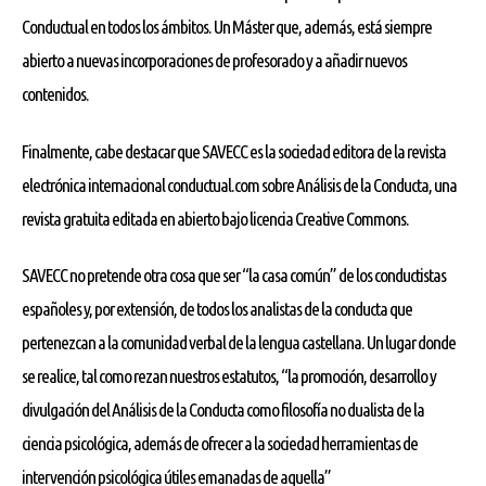
Conductual en todos los ámbitos. Un Máster que, además, está siempre
abierto a nuevas incorporaciones de profesorado y a añadir nuevos
contenidos.
Finalmente, cabe destacar que SAVECC es la sociedad editora de la revista
electrónica internacional conductual.com sobre Análisis de la Conducta, una
revista gratuita editada en abierto bajo licencia Creative Commons.
SAVECC no pretende otra cosa que ser “la casa común” de los conductistas
españoles y, por extensión, de todos los analistas de la conducta que
pertenezcan a la comunidad verbal de la lengua castellana. Un lugar donde
se realice, tal como rezan nuestros estatutos, “la promoción, desarrollo y
divulgación del Análisis de la Conducta como filosofía no dualista de la
ciencia psicológica, además de ofrecer a la sociedad herramientas de
intervención psicológica útiles emanadas de aquella”