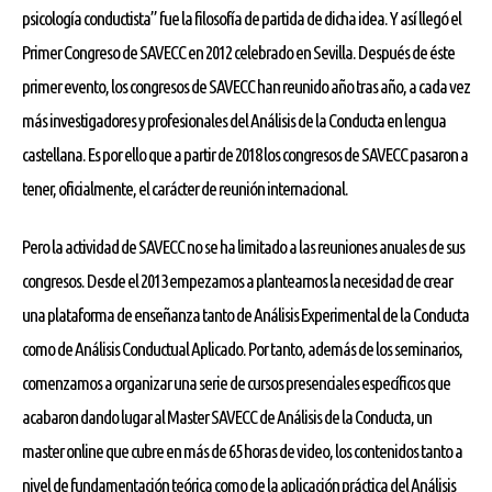
psicología conductista” fue la filosofía de partida de dicha idea. Y así llegó el
Primer Congreso de SAVECC en 2012 celebrado en Sevilla. Después de éste
primer evento, los congresos de SAVECC han reunido año tras año, a cada vez
más investigadores y profesionales del Análisis de la Conducta en lengua
castellana. Es por ello que a partir de 2018 los congresos de SAVECC pasaron a
tener, oficialmente, el carácter de reunión internacional.
Pero la actividad de SAVECC no se ha limitado a las reuniones anuales de sus
congresos. Desde el 2013 empezamos a plantearnos la necesidad de crear
una plataforma de enseñanza tanto de Análisis Experimental de la Conducta
como de Análisis Conductual Aplicado. Por tanto, además de los seminarios,
comenzamos a organizar una serie de cursos presenciales específicos que
acabaron dando lugar al Master SAVECC de Análisis de la Conducta, un
master online que cubre en más de 65 horas de video, los contenidos tanto a
nivel de fundamentación teórica como de la aplicación práctica del Análisis