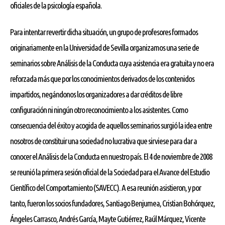
oficiales de la psicología española.
Para intentar revertir dicha situación, un grupo de profesores formados
originariamente en la Universidad de Sevilla organizamos una serie de
seminarios sobre Análisis de la Conducta cuya asistencia era gratuita y no era
reforzada más que por los conocimientos derivados de los contenidos
impartidos, negándonos los organizadores a dar créditos de libre
configuración ni ningún otro reconocimiento a los asistentes. Como
consecuencia del éxito y acogida de aquellos seminarios surgió la idea entre
nosotros de constituir una sociedad no lucrativa que sirviese para dar a
conocer el Análisis de la Conducta en nuestro país. El 4 de noviembre de 2008
se reunió la primera sesión oficial de la Sociedad para el Avance del Estudio
Científico del Comportamiento (SAVECC). A esa reunión asistieron, y por
tanto, fueron los socios fundadores, Santiago Benjumea, Cristian Bohórquez,
Ángeles Carrasco, Andrés García, Mayte Gutiérrez, Raúl Márquez, Vicente