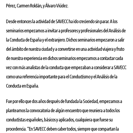
Pérez, Carmen Roldán, y Álvaro Viúdez.
Desde entonces la actividad de SAVECC ha ido creciendo sin parar. A los
seminarios empezamos a invitar a profesores y profesionales del Análisis de
la Conducta de España y el extranjero. Dichos seminarios empezaron a salir
del ámbito de nuestra ciudad y a convertirse en una actividad viajera y fruto
de nuestra experiencia en dichos seminarios empezamos a contactar cada
vez con más analistas de la conducta que empezaban a considerar a SAVECC
como una referencia importante para el Conductismo y el Análisis de la
Conducta en España.
Fue por ello que dos años después de fundada la Sociedad, empezamos a
plantearnos la convocatoria de algún encuentro que reuniera a todos los
conductistas españoles, básicos y aplicados, cualquiera que fuese su
procedencia. “En SAVECC deben caber todos, siempre que compartan la