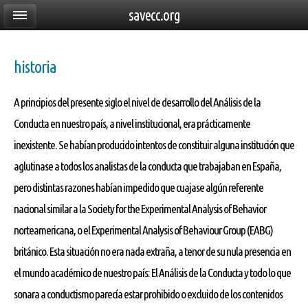
savecc.org
historia
A principios del presente siglo el nivel de desarrollo del Análisis de la
Conducta en nuestro país, a nivel institucional, era prácticamente
inexistente. Se habían producido intentos de constituir alguna institución que
aglutinase a todos los analistas de la conducta que trabajaban en España,
pero distintas razones habían impedido que cuajase algún referente
nacional similar a la Society for the Experimental Analysis of Behavior
norteamericana, o el Experimental Analysis of Behaviour Group (EABG)
británico. Esta situación no era nada extraña, a tenor de su nula presencia en
el mundo académico de nuestro país: El Análisis de la Conducta y todo lo que
sonara a conductismo parecía estar prohibido o excluido de los contenidos