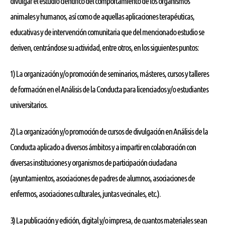
divulgar el estudio científico del comportamiento de los organismos
animales y humanos, así como de aquellas aplicaciones terapéuticas,
educativas y de intervención comunitaria que del mencionado estudio se
deriven, centrándose su actividad, entre otros, en los siguientes puntos:
1) La organización y/o promoción de seminarios, másteres, cursos y talleres
de formación en el Análisis de la Conducta para licenciados y/o estudiantes
universitarios.
2) La organización y/o promoción de cursos de divulgación en Análisis de la
Conducta aplicado a diversos ámbitos y a impartir en colaboración con
diversas instituciones y organismos de participación ciudadana
(ayuntamientos, asociaciones de padres de alumnos, asociaciones de
enfermos, asociaciones culturales, juntas vecinales, etc.).
3) La publicación y edición, digital y/o impresa, de cuantos materiales sean