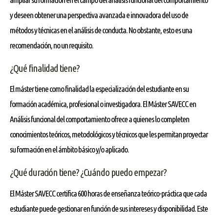
y deseen obtener una perspectiva avanzada e innovadora del uso de
métodos y técnicas en el análisis de conducta. No obstante, esto es una
recomendación, no un requisito.
¿Qué finalidad tiene?
El máster tiene como finalidad la especialización del estudiante en su
formación académica, profesional o investigadora. El Máster SAVECC en
Análisis funcional del comportamiento ofrece a quienes lo completen
conocimientos teóricos, metodológicos y técnicos que les permitan proyectar
su formación en el ámbito básico y/o aplicado.
¿Qué duración tiene? ¿Cuándo puedo empezar?
El Máster SAVECC certifica 600 horas de enseñanza teórico-práctica que cada
estudiante puede gestionar en función de sus intereses y disponibilidad. Este