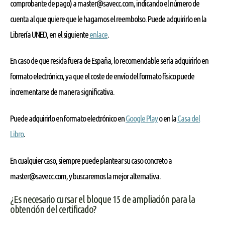
comprobante de pago) a master@savecc.com, indicando el número de
cuenta al que quiere que le hagamos el reembolso. Puede adquirirlo en la
Librería UNED, en el siguiente
enlace
.
En caso de que resida fuera de España, lo recomendable sería adquirirlo en
formato electrónico, ya que el coste de envío del formato físico puede
incrementarse de manera significativa.
Puede adquirirlo en formato electrónico en
Google Play
o en la
Casa del
Libro
.
En cualquier caso, siempre puede plantear su caso concreto a
master@savecc.com, y buscaremos la mejor alternativa.
¿Es necesario cursar el bloque 15 de ampliación para la
obtención del certificado?