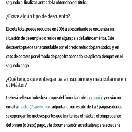
segundo al finalizar, antes de la obtención del título.
¿Existe algún tipo de descuento?
El coste total puede reducirse en 200€ si el estudiante se encuentra en
situación de desempleo o reside en algún país de Latinoamérica. Este
descuento puede ser acumulable con el precio reducido para socios, y, en
caso de optarse por el modo de pago fraccionado, se aplicará siempre en el
segundo pago.
¿Qué tengo que entregar para inscribirme y matricularme en
el Máster?
Deberá rellenar todos los campos del formulario de
inscripción
y enviar un
email a
master@savecc.com
adjuntando un escrito de 1 a 2 páginas donde
se expongan los motivos por los que le interesa el máster, el comprobante
del primer (o único) pago, y la documentación acreditativa para acceder a