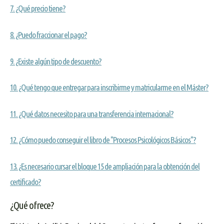
7. ¿Qué precio tiene?
8. ¿Puedo fraccionar el pago?
9. ¿Existe algún tipo de descuento?
10. ¿Qué tengo que entregar para inscribirme y matricularme en el Máster?
11. ¿Qué datos necesito para una transferencia internacional?
12. ¿Cómo puedo conseguir el libro de "Procesos Psicológicos Básicos"?
13. ¿Es necesario cursar el bloque 15 de ampliación para la obtención del
certificado?
¿Qué ofrece?