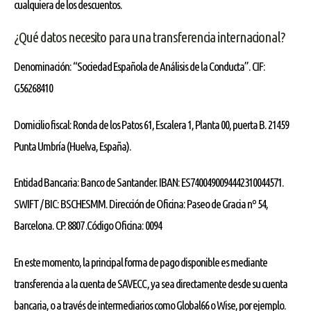
cualquiera de los descuentos.
¿Qué datos necesito para una transferencia internacional?
Denominación: “Sociedad Española de Análisis de la Conducta”. CIF:
G56268410
Domicilio fiscal: Ronda de los Patos 61, Escalera 1, Planta 00, puerta B. 21459
Punta Umbría (Huelva, España).
Entidad Bancaria: Banco de Santander. IBAN: ES7400490094442310044571.
SWIFT / BIC: BSCHESMM. Dirección de Oficina: Paseo de Gracia nº 54,
Barcelona. CP. 8807 .Código Oficina: 0094
En este momento, la principal forma de pago disponible es mediante
transferencia a la cuenta de SAVECC, ya sea directamente desde su cuenta
bancaria, o a través de intermediarios como Global66 o Wise, por ejemplo.