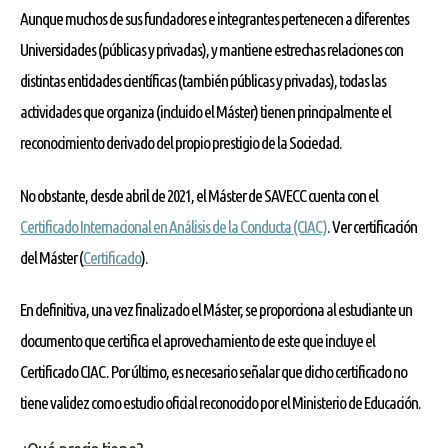
Aunque muchos de sus fundadores e integrantes pertenecen a diferentes
Universidades (públicas y privadas), y mantiene estrechas relaciones con
distintas entidades científicas (también públicas y privadas), todas las
actividades que organiza (incluido el Máster) tienen principalmente el
reconocimiento derivado del propio prestigio de la Sociedad.
No obstante, desde abril de 2021, el Máster de SAVECC cuenta con el
Certificado Internacional en Análisis de la Conducta (CIAC)
. Ver certificación
del Máster (
Certificado
).
En definitiva, una vez finalizado el Máster, se proporciona al estudiante un
documento que certifica el aprovechamiento de este que incluye el
Certificado CIAC. Por último, es necesario señalar que dicho certificado no
tiene validez como estudio oficial reconocido por el Ministerio de Educación.