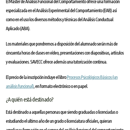
El Máster de Análisis Funcional del Comportamiento ofrece una formación
especializada en el Análisis Experimental del Comportamiento (EAB) así
como en el uso los diversos métodos y técnicas del Análisis Conductual
Aplicado (ABA).
Los materiales que pondremos a disposición del alumnado serán más de
cincuenta horas de clases en vídeo, presentaciones con diapositivas, artículos
y evaluaciones. SAVECC ofrece además una tutorización continua.
El precio de la inscripción incluye el libro
Procesos Psicológicos Básicos (un
análisis funcional)
, en formato electrónico o en papel.
¿A quién está destinado?
Está destinado a aquellas personas que siendo graduadas o licenciadas o
estudiando el ultimo año de un grado o licenciatura oficiales, quieran
ampliar su formación en el campo del análisis funcional del comportamiento