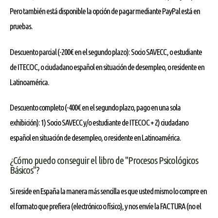
Pero también está disponible la opción de pagar mediante PayPal está en
pruebas.
Descuento parcial (-200€ en el segundo plazo): Socio SAVECC, o estudiante
de ITECOC, o ciudadano español en situación de desempleo, o residente en
Latinoamérica.
Descuento completo (-400€ en el segundo plazo, pago en una sola
exhibición): 1) Socio SAVECC y/o estudiante de ITECOC + 2) ciudadano
español en situación de desempleo, o residente en Latinoamérica.
¿Cómo puedo conseguir el libro de "Procesos Psicológicos
Básicos"?
Si reside en España la manera más sencilla es que usted mismo lo compre en
el formato que prefiera (electrónico o físico), y nos envíe la FACTURA (no el