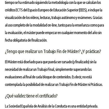
tiempo se ha estimado siguiendo la metodología con la que se calculan los
créditos ECTS del Espacio Europeo de Educación Superior (EEES), e incluye la
visualización de los vídeos, lecturas, trabajo autónomo y exámenes. Gracias
al uso completo de la modalidad on-line, tanto para la enseñanza como para
la evaluación, el máster puede empezar en cualquier momento del año sin
fecha obligatoria de finalización.
¿Tengo que realizar un Trabajo Fin de Máster? ¿Y prácticas?
El Máster está diseñado para que pueda ser cursado (y finalizado) sin la
necesidad de realizar un Trabajo Final, simplemente superando las
evaluaciones al final de cada bloque de contenidos. Es decir, no está
contemplada la posibilidad de realizar un Trabajo Fin de Máster ni Prácticas.
¿Qué validez tiene el certificado?
La Sociedad Española de Análisis de la Conducta es una entidad privada.