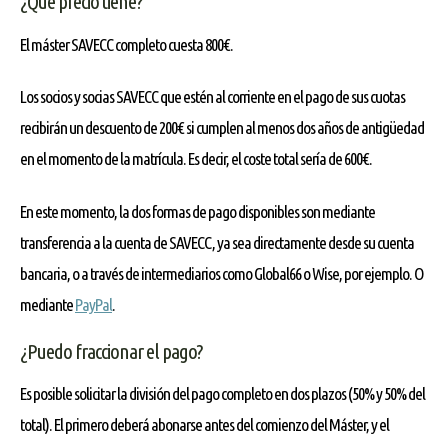
¿Qué precio tiene?
El máster SAVECC completo cuesta 800€.
Los socios y socias SAVECC que estén al corriente en el pago de sus cuotas
recibirán un descuento de 200€ si cumplen al menos dos años de antigüedad
en el momento de la matrícula. Es decir, el coste total sería de 600€.
En este momento, la dos formas de pago disponibles son mediante
transferencia a la cuenta de SAVECC, ya sea directamente desde su cuenta
bancaria, o a través de intermediarios como Global66 o Wise, por ejemplo. O
mediante
PayPal
.
¿Puedo fraccionar el pago?
Es posible solicitar la división del pago completo en dos plazos (50% y 50% del
total). El primero deberá abonarse antes del comienzo del Máster, y el