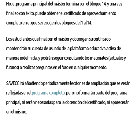
No, el programa principal del máster termina con el bloque 14, y una vez
finalizo con éxito, puede obtener el certificado de aprovechamiento
completo en el que se recogen los bloques del 1 al 14.
Los estudiantes que finalicen el máster y obtengan su certificado
mantendrán su cuenta de usuario de la plataforma educativa activa de
manera indefinida, y podrán seguir consultando los materiales (actuales y
futuros) o realizar preguntas en el foro en cualquier momento.
SAVECC irá añadiendo periódicamente lecciones de ampliación que se verán
reflejadas en el
programa completo
, pero no formarán parte del programa
principal, ni serán necesarias para la obtención del certificado, ni aparecerán
en el mismo.